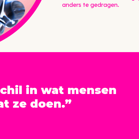
anders te gedragen.
schil in wat mensen
t ze doen.”