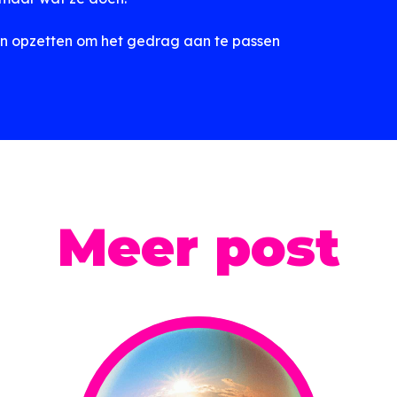
en opzetten om het gedrag aan te passen
Meer post