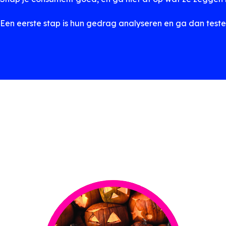
Een eerste stap is hun gedrag analyseren en ga dan test