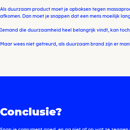
Als duurzaam product moet je opboksen tegen massaproduc
afkomen. Dan moet je snappen dat een mens moeilijk lange 
Iemand die duurzaamheid heel belangrijk vindt, kan toc
Maar wees niet getreurd, als duurzaam brand zijn er mani
Conclusie?
Snap je consument goed, en ga niet af op wat ze zeggen