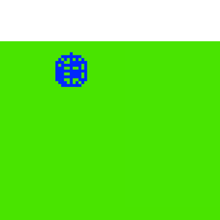
✨
🪩
✨
✨