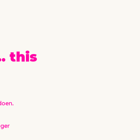
… this
doen.
iger