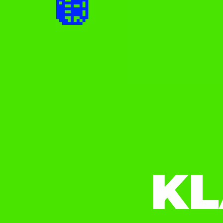
🪩
✨
✨
KL