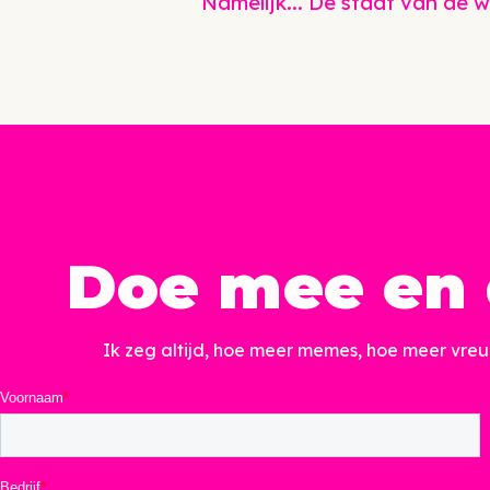
Namelijk... De staat van de w
Doe mee en 
Ik zeg altijd, hoe meer memes, hoe meer vre