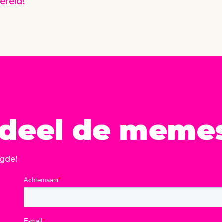
ereld!
deel de meme
ugde!