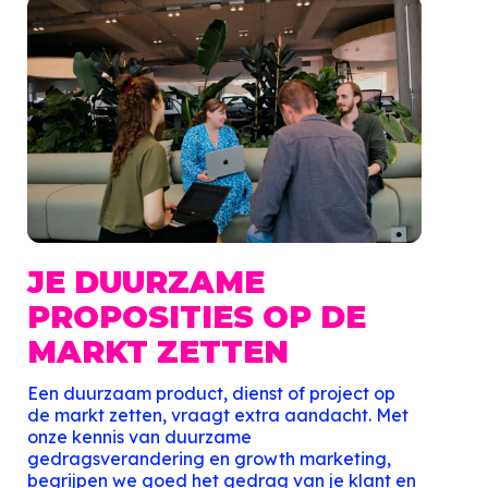
JE DUURZAME
PROPOSITIES OP DE
MARKT ZETTEN
Een duurzaam product, dienst of project op
de markt zetten, vraagt extra aandacht. Met
onze kennis van duurzame
gedragsverandering en growth marketing,
begrijpen we goed het gedrag van je klant en