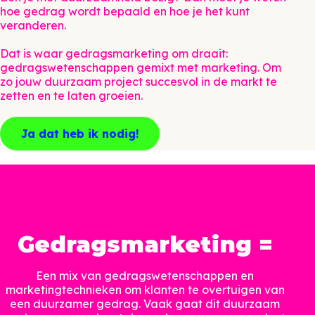
hoe gedrag wordt bepaald en hoe je het kunt
veranderen.
Dat is waar gedragsmarketing om draait:
gedragswetenschappen gemixt met marketing. Om
zo jouw duurzaam project succesvol in de markt te
zetten en te laten groeien.
Ja dat heb ik nodig!
Gedragsmarketing =
Een mix van gedragswetenschappen en
marketingtechnieken om klanten te overtuigen van
een duurzamer gedrag. Vaak gaat dit duurzaam