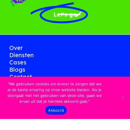
✨
Let's go
Over
Diensten
Cases
Blogs
Contact
"We gebruiken cookies om ervoor te zorgen dat we
je de beste ervaring op onze website bieden. Als je
LinkedIn
doorgaat met het gebruiken van deze site, gaan we
ervan uit dat je hiermee akkoord gaat."
Akkoord
Jan van Rijswijcklaan
140 2018 Antwerpen